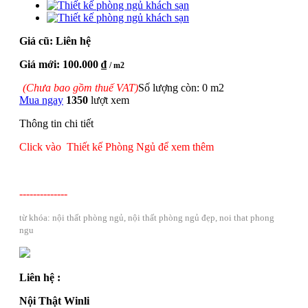
Giá cũ: Liên hệ
Giá mới: 100.000 ₫
/ m2
(Chưa bao gồm thuế VAT)
Số lượng còn: 0 m2
Mua ngay
1350
lượt xem
Thông tin chi tiết
Click vào Thiết kế Phòng Ngủ để xem thêm
--------------
từ khóa: nội thất phòng ngủ, nội thất phòng ngủ đẹp, noi that phong
ngu
Liên hệ :
Nội Thật Winli