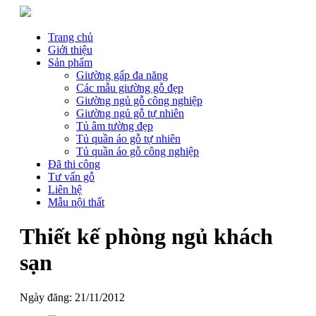
Trang chủ
Giới thiệu
Sản phẩm
Giường gấp đa năng
Các mẫu giường gỗ đẹp
Giường ngủ gỗ công nghiệp
Giường ngủ gỗ tự nhiên
Tủ âm tường đẹp
Tủ quần áo gỗ tự nhiên
Tủ quần áo gỗ công nghiệp
Đã thi công
Tư vấn gỗ
Liên hệ
Mẫu nội thất
Thiết kế phòng ngủ khách
sạn
Ngày đăng:
21/11/2012