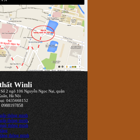
thất Winli
: Số 2 ngõ 106 Nguyễn Ngọc Nại, quận
uân, Hà Nội
oại: 0435668152
: 0988197858
 gấp thông minh
 gấp thông minh
,
 ngủ thông minh
tầng
tầng thông minh