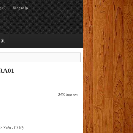
g (0)
Đăng nhập
hất
 RA01
2400
lượt xem
nh Xuân - Hà Nội