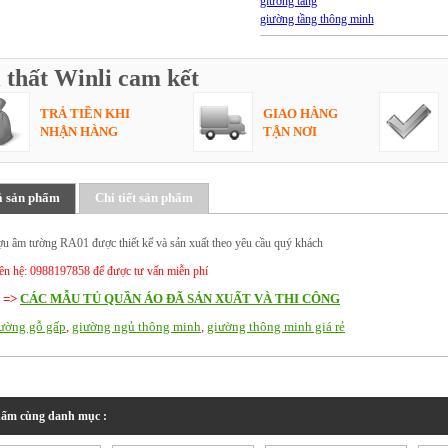
giường tầng
giường tầng thông minh
 thất Winli cam kết
TRẢ TIỀN KHI
GIAO HÀNG
NHẬN HÀNG
TẬN NƠI
ả sản phẩm
Chi tiết sản phẩm
ợu âm tường RA01 được thiết kế và sản xuất theo yêu cầu quý khách
iên hệ: 0988197858 để được tư vấn miễn phí
 =>
CÁC MẪU TỦ QUẦN ÁO ĐÃ SẢN XUẤT VÀ THI CÔNG
ường gỗ gấp
,
giường ngủ thông minh
,
giường thông minh giá rẻ
ẩm cùng danh mục :