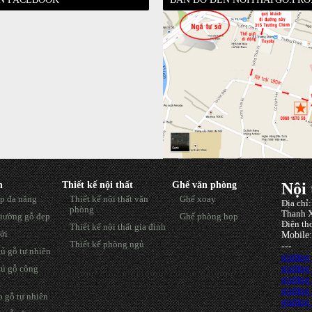
h
Thiết kế nội thất
Ghế văn phòng
Nội 
p đa năng
Thiết kế nội thất văn
Ghế xoay
Địa chỉ
phòng
Thanh X
iường gỗ đẹp
Ghế phòng họp
Điện th
Thiết kế nội thất gia đình
ới
Mobile
Thiết kế phòng ngủ
---
ủ gỗ tự nhiên
giường
giường
ủ gỗ công
giường
giường 
 gỗ tự nhiên
giường 