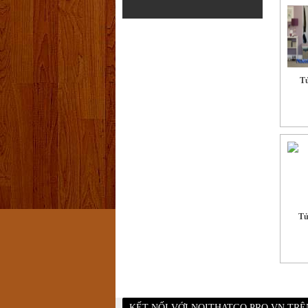
Tủ
Tủ
KẾT NỐI VỚI NOITHATGO.PRO.VN TR