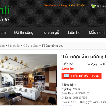
Tư vấn khách hàng :
0988.197.858
Giỏ hàn
hẩm
Đã thi công
Tư vấn gỗ
Liên hệ
Mẫu nội t
 chủ
»
Sản phẩm
»
Gỗ gia đình
»
Tủ âm tường đẹp
Tủ rượu âm tường
Liên hệ
Số lượng còn: 0
Liên hệ
LIÊN HỆ ĐẶT HÀNG
Liên hệ :
Nội Thật Winli
Điện Thoại: 0435668152
Di Động: 0988197858
Địa chỉ: Số 67/116 Nguyễn Xiển - Tha