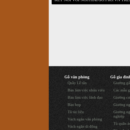
Gỗ văn phòng
Gỗ gia đìn
Quầy Lễ tân
Giường gấ
Bàn làm việc nhân viên
Các mẫu g
Bàn làm việc lãnh đạo
Giường cư
Bàn họp
Giường ng
Tủ tài liệu
Giường ng
nghiệp
Vách ngăn văn phòng
Tủ quần áo
Vách ngăn di động