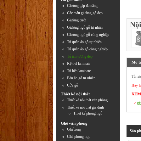
Giường gấp đa năng
Các mẫu giường gỗ đẹp
Giường cưới
Nội
Giường ngủ gỗ tự nhiên
Giường ngủ gỗ công nghiệp
Tủ quần áo gỗ tự nhiên
Tủ quần áo gỗ công nghiệp
Tủ âm tường đẹp
Mô t
Kệ tivi laminate
Tủ bếp laminate
Tủ rư
Bàn ăn gỗ tự nhiên
Cửa gỗ
Hãy l
Thiết kế nội thất
XEM
Thiết kế nội thất văn phòng
=>
gi
Thiết kế nội thất gia đình
Thiết kế phòng ngủ
Ghế văn phòng
Ghế xoay
Sản ph
Ghế phòng họp