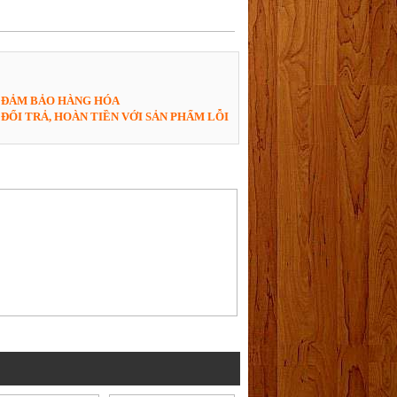
ĐẢM BẢO HÀNG HÓA
ĐỔI TRẢ, HOÀN TIỀN VỚI SẢN PHẨM LỖI