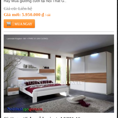
Hãy Mua giường cưới tại Nội Thất G..
Giá cũ: Liên hệ
Giá mới: 5.950.000 ₫
/ cái
MUA NGAY