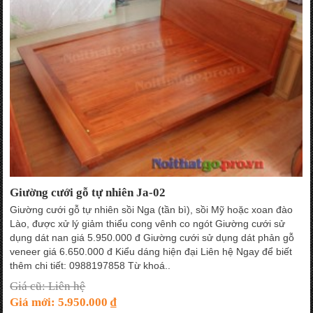
Giường cưới gỗ tự nhiên Ja-02
Giường cưới gỗ tự nhiên sồi Nga (tần bì), sồi Mỹ hoặc xoan đào
Lào, được xử lý giảm thiểu cong vênh co ngót Giường cưới sử
dụng dát nan giá 5.950.000 đ Giường cưới sử dụng dát phản gỗ
veneer giá 6.650.000 đ Kiểu dáng hiện đại Liên hệ Ngay để biết
thêm chi tiết: 0988197858 Từ khoá..
Giá cũ: Liên hệ
Giá mới: 5.950.000 ₫