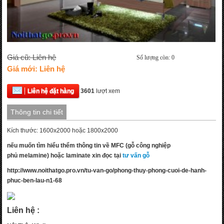
Giá cũ: Liên hệ
Số lượng còn: 0
Giá mới: Liên hệ
Liên hệ đặt hàng
3601
lượt xem
Thông tin chi tiết
Kích thước: 1600x2000 hoặc 1800x2000
nếu muốn tìm hiểu thểm thông tin về MFC (
gỗ công nghiệp
phủ melamine) hoặc laminate xin đọc tại
tư vấn gỗ
http://www.noithatgo.pro.vn/tu-van-go/phong-thuy-phong-cuoi-de-hanh-
phuc-ben-lau-n1-68
Liên hệ :