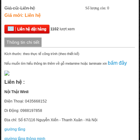
Giá cũ: Liên hệ
Số lượng còn: 0
Giá mới: Liên hệ
Liên hệ đặt hàng
1102
lượt xem
Thông tin chi tiết
Kích thước: theo thực tế công trình (theo thiết kế)
bấm đây
Nếu muốn tìm hiểu thông tin thêm về gỗ melamine hoặc laminate xin
Liên hệ :
Nội Thật Winli
Điện Thoại: 0435668152
Di Động: 0988197858
Địa chỉ: Số 67/116 Nguyễn Xiển - Thanh Xuân - Hà Nội
giường tầng
giường tầng thông minh