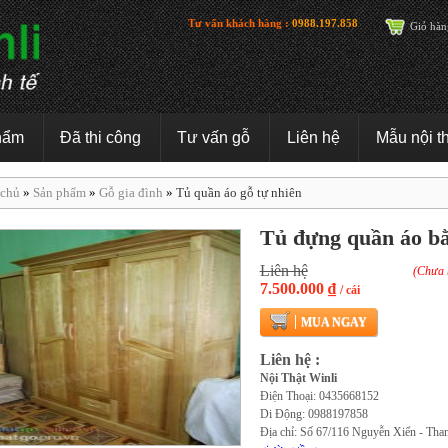
Tư vấn khách hàng :
0988.197.858
Giỏ hàn
hẩm
Đã thi công
Tư vấn gỗ
Liên hệ
Mẫu nội t
 chủ
»
Sản phẩm
»
Gỗ gia đình
»
Tủ quần áo gỗ tự nhiên
Tủ đựng quần áo bằ
Liên hệ
(Chưa 
7.500.000 ₫
/ cái
MUA NGAY
Liên hệ :
Nội Thật Winli
Điện Thoại: 0435668152
Di Động: 0988197858
Địa chỉ: Số 67/116 Nguyễn Xiển - Tha