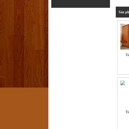
Sản ph
Tủ
Tủ