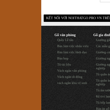
KẾT NỐI VỚI NOITHATGO.PRO.VN TR
Gỗ văn phòng
Gỗ gia đìn
Quầy Lễ tân
Giường gấ
Bàn làm việc nhân viên
Các mẫu g
Bàn làm việc lãnh đạo
Giường cư
Bàn họp
Giường ng
Tủ tài liệu
Giường ng
nghiệp
Vách ngăn văn phòng
Tủ quần áo
Vách ngăn di động
Tủ quần á
vách ngăn khu vệ sinh
nghiệp
Tủ âm tườ
Kệ tivi la
Tủ bếp la
Bàn ăn gỗ 