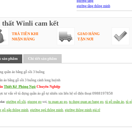
giường tầng
giường tầng thông minh
 thất Winli cam kết
TRẢ TIỀN KHI
GIAO HÀNG
NHẬN HÀNG
TẬN NƠI
ả sản phẩm
Chi tiết sản phẩm
ng quần áo bằng gỗ sồi 3 buồng
ần áo bằng gỗ sồi 3 buồng cánh long huỳnh
ấn
Thiết Kế Phòng Ngủ
Chuyên Nghiệp
0988197858
c tư vấn về tủ đựng quần áo gỗ tự nhiên xin liên hệ số điện thoại
óa:
giường gỗ sồi
,
giuong go
soi,
tu quan ao go
,
tu dung quan ao bang go
,
tủ gỗ quần áo
,
tủ g
g gỗ gấp thông minh
,
giường ngủ thông minh
,
giường thông minh giá rẻ