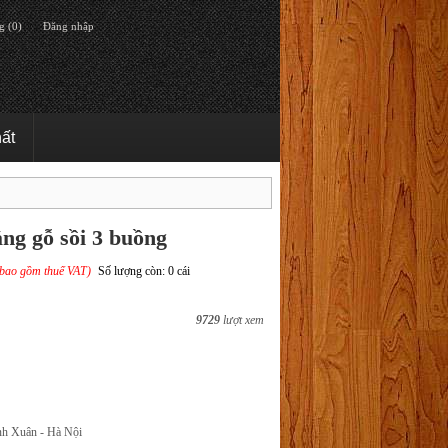
g (0)
Đăng nhập
hất
ng gỗ sồi 3 buồng
bao gồm thuế VAT)
Số lượng còn: 0 cái
9729
lượt xem
nh Xuân - Hà Nội