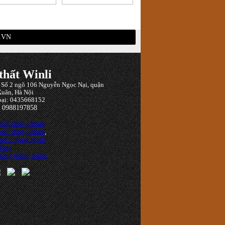
.VN
thất Winli
: Số 2 ngõ 106 Nguyễn Ngọc Nại, quận
uân, Hà Nội
oại: 0435668152
: 0988197858
 gấp thông minh
 gấp thông minh
,
 ngủ thông minh
tầng
tầng thông minh