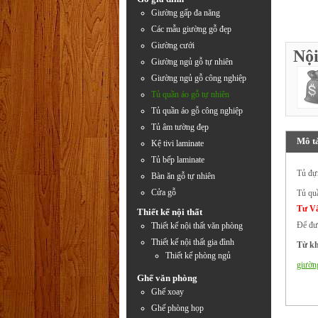
Giường gấp đa năng
Các mẫu giường gỗ đẹp
Giường cưới
Nội
Giường ngủ gỗ tự nhiên
Giường ngủ gỗ công nghiệp
Tủ quần áo gỗ tự nhiên
Tủ quần áo gỗ công nghiệp
Tủ âm tường đẹp
Mô t
Kệ tivi laminate
Tủ bếp laminate
Tủ đự
Bàn ăn gỗ tự nhiên
Cửa gỗ
Tủ qu
Tư V
Thiết kế nội thất
Để đượ
Thiết kế nội thất văn phòng
Thiết kế nội thất gia đình
Từ kh
Thiết kế phòng ngủ
giườn
Ghế văn phòng
Ghế xoay
Ghế phòng họp