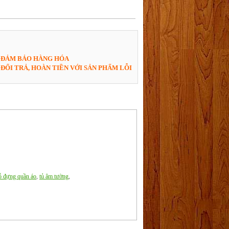
ĐẢM BẢO HÀNG HÓA
ĐỔI TRẢ, HOÀN TIỀN VỚI SẢN PHẨM LỖI
ỗ đựng quần áo
,
tủ âm tường
,