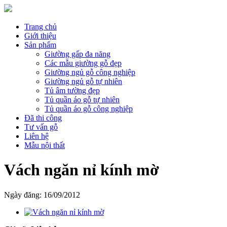
Trang chủ
Giới thiệu
Sản phẩm
Giường gấp đa năng
Các mẫu giường gỗ đẹp
Giường ngủ gỗ công nghiệp
Giường ngủ gỗ tự nhiên
Tủ âm tường đẹp
Tủ quần áo gỗ tự nhiên
Tủ quần áo gỗ công nghiệp
Đã thi công
Tư vấn gỗ
Liên hệ
Mẫu nội thất
Vách ngăn nỉ kính mờ
Ngày đăng:
16/09/2012