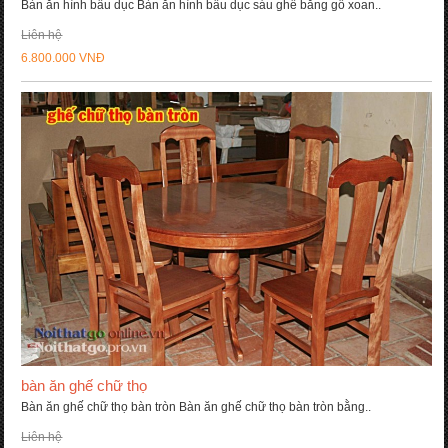
Bàn ăn hình bầu dục Bàn ăn hình bầu dục sáu ghế bằng gỗ xoan..
Liên hệ
6.800.000 VNĐ
bàn ăn ghế chữ thọ
Bàn ăn ghế chữ thọ bàn tròn Bàn ăn ghế chữ thọ bàn tròn bằng..
Liên hệ