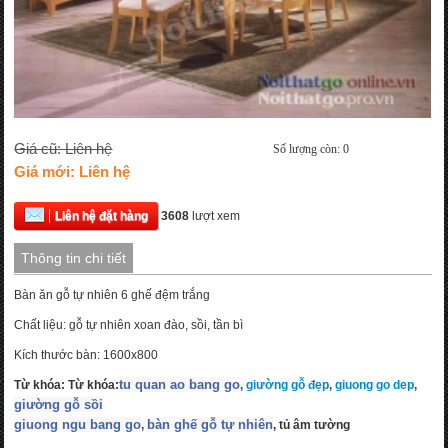
Giá cũ: Liên hệ
Số lượng còn: 0
Giá mới: Liên hệ
Liên hệ đặt hàng
3608
lượt xem
Thông tin chi tiết
Bàn ăn gỗ tự nhiên 6 ghế đệm trắng
Chất liệu: gỗ tự nhiên xoan đào, sồi, tần bì
Kích thước bàn: 1600x800
tu quan ao bang go
Từ khóa:
Từ khóa:
,
giường gỗ đẹp
,
giuong go dep
,
giường gỗ sồi
giuong ngu bang go
bàn ghế gỗ tự nhiên
,
, tủ âm tường