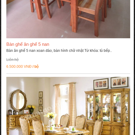
Bàn ghế ăn ghế 5 nan
Bàn ăn ghế 5 nan xoan đào, bàn hình chữ nhật Từ khóa: tủ bếp..
Liên hệ
6.500.000 VNĐ
/ bộ