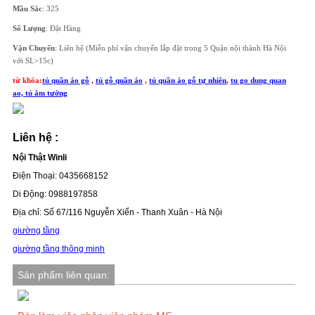
Mầu Sắc
: 325
Số Lượng
: Đặt Hàng
Vận Chuyển
: Liên hệ (Miễn phí vận chuyển lắp đặt trong 5 Quận nội thành Hà Nội
với SL>15c)
từ khóa:
tủ quần áo gỗ
,
tủ gỗ quần áo
,
tủ quần áo gỗ tự nhiên
,
tu go dung quan
ao, tủ âm tường
Liên hệ :
Nội Thật Winli
Điện Thoại: 0435668152
Di Động: 0988197858
Địa chỉ: Số 67/116 Nguyễn Xiển - Thanh Xuân - Hà Nội
giường tầng
giường tầng thông minh
Sản phẩm liên quan: