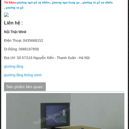
Từ khóa:
giường ngủ gỗ tự nhiên
,
giuong ngu bang go
,
giường tủ gỗ tư nhiên
,
giường tủ gỗ
Liên hệ :
Nội Thật Winli
Điện Thoại: 0435668152
Di Động: 0988197858
Địa chỉ: Số 67/116 Nguyễn Xiển - Thanh Xuân - Hà Nội
giường tầng
giường tầng thông minh
Sản phẩm liên quan: