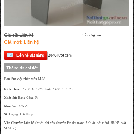
Giá cũ: Liên hệ
Số lượng còn: 0
Giá mới: Liên hệ
Liên hệ đặt hàng
2046
lượt xem
Thông tin chi tiết
Bàn làm việc nhân viên MS8
Kích Thước
: 1200x600x750 hoặc 1400x700x750
Xuất Sứ
: Hàng Công Ty
Mầu Sắc
: 325-230
Số Lượng
: Đặt Hàng
Vận Chuyển
: Liên hệ (Miễn phí vận chuyển lắp đặt trong 5 Quận nội thành Hà Nội với
SL>15c)