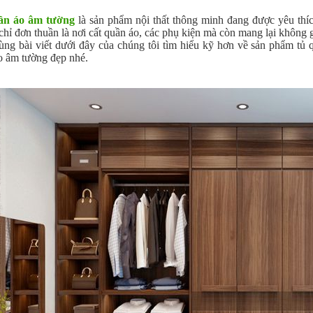
ần áo âm tường
là sản phẩm nội thất thông minh đang được yêu thíc
hỉ đơn thuần là nơi cất quần áo, các phụ kiện mà còn mang lại không g
ùng bài viết dưới đây của chúng tôi tìm hiểu kỹ hơn về sản phẩm tủ 
o âm tường đẹp nhé.