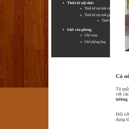
Thiết kế nội thất
Thiết kế nội thất văn phòng
Thiết kế nội thất gia đình
Thiết kế phòng ngủ
Ghế văn phòng
Ghế xoay
Ghế phòng họp
Có n
Tủ quần
với cá
tường
Đối với
dụng tủ