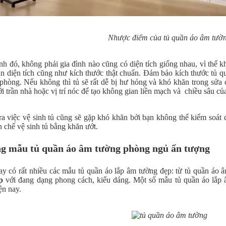
Nhược điểm của tủ quần áo âm tườ
h đó, không phải gia đình nào cũng có diện tích giống nhau, vì thế k
án diện tích cũng như kích thước thật chuẩn. Đảm bảo kích thước tủ q
n phòng. Nếu không thì tủ sẽ rất dễ bị hư hỏng và khó khăn trong sửa 
i trần nhà hoặc vị trí nóc để tạo không gian liền mạch và chiều sâu củ
ra việc vệ sinh tủ cũng sẽ gặp khó khăn bởi bạn không thể kiểm soát
 chế vệ sinh tủ bằng khăn ướt.
g mẫu tủ quần áo âm tường phòng ngủ ấn tượng
ay có rất nhiều các mẫu tủ quần áo lắp âm tường đẹp: từ tủ quần áo â
ấp
với đang dạng phong cách, kiểu dáng. Một số mẫu tủ quần áo lắ
ện nay.