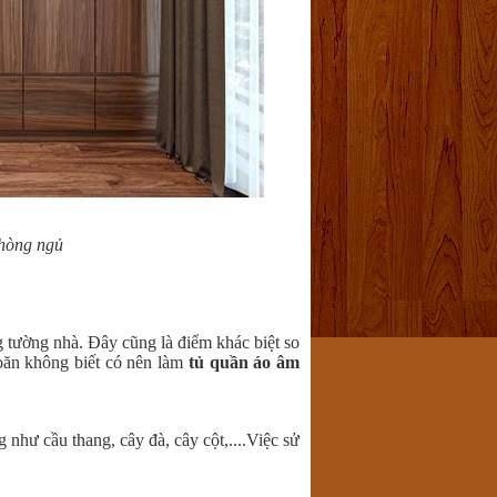
phòng ngủ
ng tường nhà. Đây cũng là điểm khác biệt so
hoăn không biết có nên làm
tủ quần áo âm
 như cầu thang, cây đà, cây cột,....Việc sử