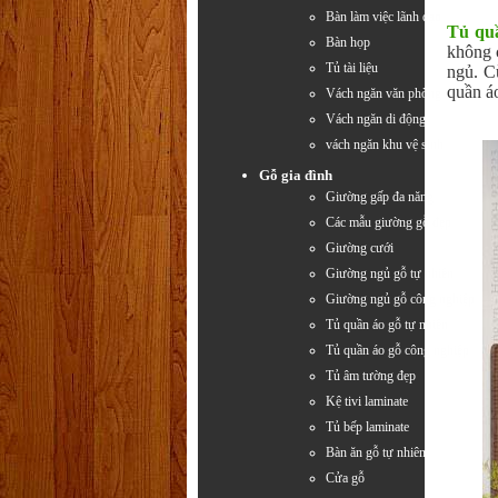
Bàn làm việc lãnh đạo
Tủ qu
Bàn họp
không c
Tủ tài liệu
ngủ. C
quần á
Vách ngăn văn phòng
Vách ngăn di động
vách ngăn khu vệ sinh
Gỗ gia đình
Giường gấp đa năng
Các mẫu giường gỗ đẹp
Giường cưới
Giường ngủ gỗ tự nhiên
Giường ngủ gỗ công nghiệp
Tủ quần áo gỗ tự nhiên
Tủ quần áo gỗ công nghiệp
Tủ âm tường đẹp
Kệ tivi laminate
Tủ bếp laminate
Bàn ăn gỗ tự nhiên
Cửa gỗ