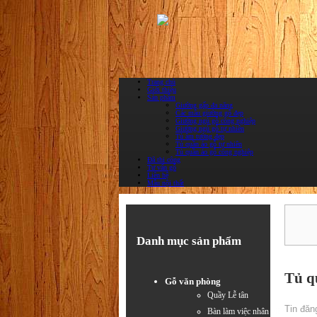
Trang chủ
Giới thiệu
Sản phẩm
Giường gấp đa năng
Các mẫu giường gỗ đẹp
Giường ngủ gỗ công nghiệp
Giường ngủ gỗ tự nhiên
Tủ âm tường đẹp
Tủ quần áo gỗ tự nhiên
Tủ quần áo gỗ công nghiệp
Đã thi công
Tư vấn gỗ
Liên hệ
Mẫu nội thất
Danh mục sản phẩm
Tủ q
Gỗ văn phòng
Quầy Lễ tân
Tin đăn
Bàn làm việc nhân viên