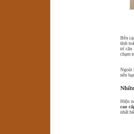
Bên cạn
tính to
trí că
chạm tớ
Ngoài 
nên hạn
Nhữn
Hiện n
cao c
nhất hi