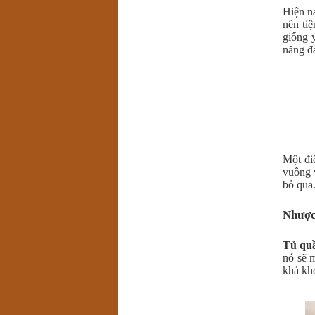
Hiện n
nên ti
giống 
năng đả
Một đ
vuông 
bỏ qua
Nhược
Tủ qu
nó sẽ 
khá kh