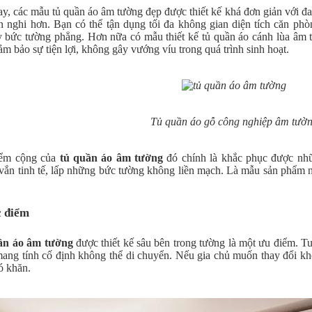
ay, các mẫu tủ quần áo âm tường đẹp được thiết kế khá đơn giản với đa
ện nghi hơn. Bạn có thể tận dụng tối đa không gian diện tích căn phò
y bức tường phẳng. Hơn nữa có mẫu thiết kế tủ quần áo cánh lùa â
m bảo sự tiện lợi, không gây vướng víu trong quá trình sinh hoạt.
Tủ quần áo gỗ công nghiệp âm tườ
iểm cộng của
tủ quần áo âm tường
đó chính là khắc phục được nhữ
vắn tinh tế, lấp những bức tường không liền mạch. Là mẫu sản phẩm n
.
 điểm
ần áo âm tường
được thiết kế sâu bên trong tường là một ưu điểm. T
mang tính cố định không thể di chuyển. Nếu gia chủ muốn thay đổi kh
ó khăn.