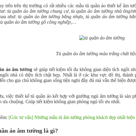
ay trên trên thị trường có rất nhiều các mẫu tủ quần áo thiết kế âm t
như:
tủ quần áo âm tường chung cư, tủ quần áo âm tường nhà ống/nh
hau như:
tủ quần áo âm tường bằng nhựa, tủ quần áo âm tường bằn
 tủ quần áo âm tường gỗ công nghiệp,…
Tủ quần áo âm tường màu trắng chất liệ
ần áo âm tường
sẽ giúp tiết kiệm tối đa không gian diện tích ngôi 
ngôi nhà có diện tích chật hẹp. Nhất là ở các khu vực đô thị, thành
ến cho gia chủ không gian sống tiện nghi đầy đủ mà vẫn thể hiện được
a, việc thiết kế tủ quần áo kết hợp với giường ngủ âm tường là sản p
h ưa chuộng. Giúp tiết kiệm không gian phòng ngủ tối ưu nhất.
hêm:
[Góc tư vấn] Những mẫu tủ âm tường phòng khách đẹp nhất hiện
ần áo âm tường là gì?