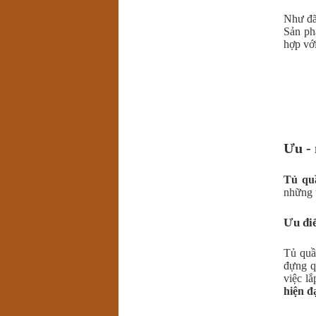
Như đã 
Sản ph
hợp vớ
Ưu -
Tủ qu
những 
Ưu đi
Tủ quầ
đựng q
việc lắ
hiện đ