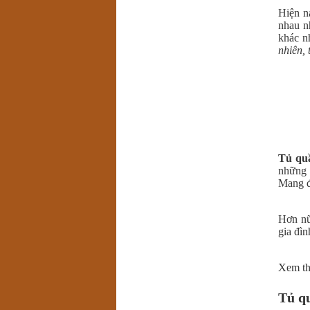
Hiện n
nhau 
khác n
nhiên,
Tủ qu
những 
Mang đ
Hơn nữ
gia đìn
Xem t
Tủ qu