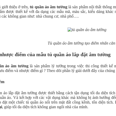
giới thiệu ở trên,
tủ quần áo âm tường
là sản phẩm nội thất thông mi
ẩm được thiết kế với đa dạng các mẫu mã, màu sắc, kiểu dáng khác 
i các không gian như: nhà chung cư, nhà phố….
Tủ quần áo âm tường tạo điểm nhấn căn
 nhược điểm của mẫu tủ quần áo lắp đặt âm tường
ần áo âm tường
là sản phẩm lý tưởng trong việc thi công thiết kế
ưu điểm và nhược điểm gì ? Theo dõi phần lý giải dưới đây của chúng 
ểm
n áo lắp đặt âm tường được thiết bằng cách tận dụng tối đa diện tích
uần áo. Và kết hợp với các vật dụng khác mà không bị ảnh hưởng đến
p đặt một chiếc tủ quần áo nổi trên mặt đất cồng kềnh, tốn diện tích. 
ại
, giúp tối đa diện tích không gian ngôi nhà của mình.