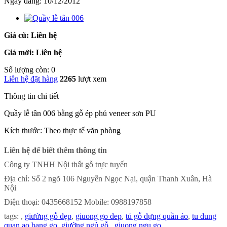
Ngày đăng:
10/12/2012
Giá cũ: Liên hệ
Giá mới: Liên hệ
Số lượng còn: 0
Liên hệ đặt hàng
2265
lượt xem
Thông tin chi tiết
Quầy lễ tân 006 bằng gỗ ép phủ veneer sơn PU
Kích thước: Theo thực tế văn phòng
Liên hệ để biết thêm thông tin
Công ty TNHH Nội thất gỗ trực tuyến
Địa chỉ: Số 2 ngõ 106 Nguyễn Ngọc Nại, quận Thanh Xuân, Hà
Nội
Điện thoại: 0435668152 Mobile:
0988197858
tags: ,
giường gỗ đẹp
,
giuong go dep
,
tủ gỗ đựng quần áo
,
tu dung
quan ao bang go
,
giường ngủ gỗ
,
giuong ngu go