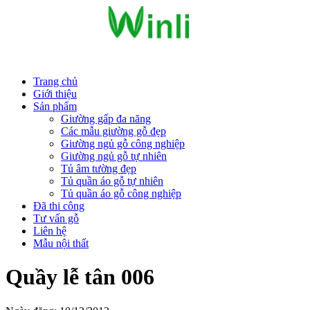
Trang chủ
Giới thiệu
Sản phẩm
Giường gấp đa năng
Các mẫu giường gỗ đẹp
Giường ngủ gỗ công nghiệp
Giường ngủ gỗ tự nhiên
Tủ âm tường đẹp
Tủ quần áo gỗ tự nhiên
Tủ quần áo gỗ công nghiệp
Đã thi công
Tư vấn gỗ
Liên hệ
Mẫu nội thất
Quầy lễ tân 006