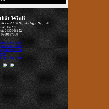
.VN
thất Winli
: Số 2 ngõ 106 Nguyễn Ngọc Nại, quận
uân, Hà Nội
oại: 0435668152
: 0988197858
 gấp thông minh
 gấp thông minh
,
 ngủ thông minh
tầng
tầng thông minh