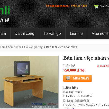
Tư vấn khách hàng :
0988.197.858
Giỏ hàn
hẩm
Đã thi công
Tư vấn gỗ
Liên hệ
Mẫu nội t
 chủ
»
Sản phẩm
»
Gỗ văn phòng
»
Bàn làm việc nhân viên
Bàn làm việc nhân 
Liên hệ
(Chưa ba
750.000 ₫
/ bộ
MUA NGAY
Liên hệ :
Nội Thật Winli
Điện Thoại: 0435668152
Di Động: 0988197858
Địa chỉ: Số 67/116 Nguyễn Xiển - Tha