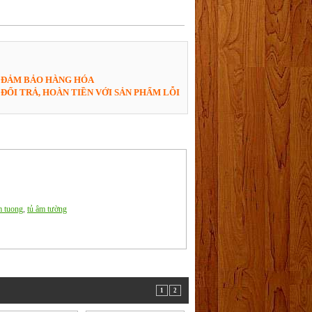
ĐẢM BẢO HÀNG HÓA
ĐỔI TRẢ, HOÀN TIỀN VỚI SẢN PHẨM LỖI
m tuong
,
tủ âm tường
1
2