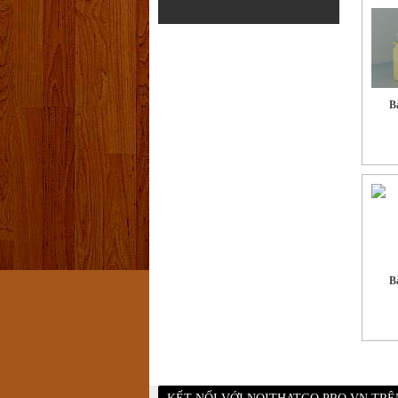
Bà
Bà