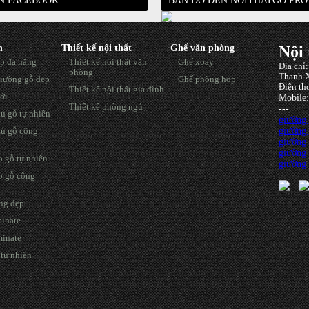
ÊN FACEBOOK
BẢN ĐỒ ĐẾN NOITHATGO.PRO
h
Thiết kế nội thất
Ghế văn phòng
Nội 
p đa năng
Thiết kế nội thất văn
Ghế xoay
Địa chỉ
phòng
Thanh X
iường gỗ đẹp
Ghế phòng họp
Điện th
Thiết kế nội thất gia đình
ới
Mobile
Thiết kế phòng ngủ
---
ủ gỗ tự nhiên
giường
giường
ủ gỗ công
giường
giường 
 gỗ tự nhiên
giường 
o gỗ công
ng đẹp
minate
minate
tự nhiên