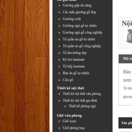
Giường gấp đa năng
Các mẫu giường gỗ đẹp
Giường cưới
Nội
Giường ngủ gỗ tự nhiên
Giường ngủ gỗ công nghiệp
Tủ quần áo gỗ tự nhiên
Tủ quần áo gỗ công nghiệp
Tủ âm tường đẹp
Mô t
Kệ tivi laminate
Tủ bếp laminate
Bàn 
Bàn ăn gỗ tự nhiên
xem
Cửa gỗ
Thiết kế nội thất
Từ kh
Thiết kế nội thất văn phòng
giuong
Thiết kế nội thất gia đình
Thiết kế phòng ngủ
Ghế văn phòng
Ghế xoay
Sản ph
Ghế phòng họp