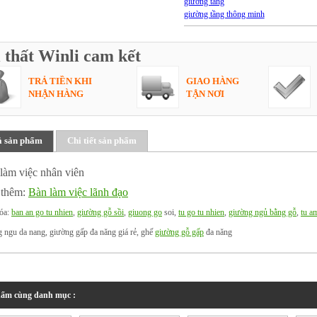
giường tầng
giường tầng thông minh
 thất Winli cam kết
TRẢ TIỀN KHI
GIAO HÀNG
NHẬN HÀNG
TẬN NƠI
ả sản phẩm
Chi tiết sản phẩm
làm việc nhân viên
 thêm:
Bàn làm việc lãnh đạo
óa:
ban an go tu nhien
,
giường gỗ sồi
,
giuong go
soi,
tu go tu nhien
,
giường ngủ bằng gỗ
,
tu a
 ngu da nang, giường gấp đa năng giá rẻ, ghế
giường gỗ gấp
đa năng
ẩm cùng danh mục :