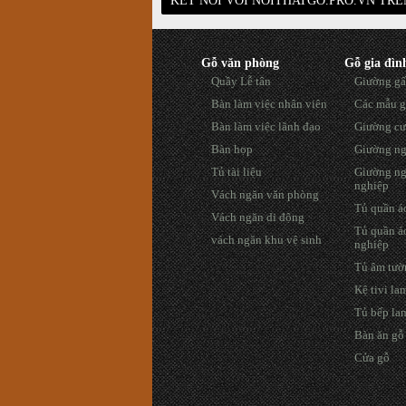
KẾT NỐI VỚI NOITHATGO.PRO.VN TR
Gỗ văn phòng
Gỗ gia đìn
Quầy Lễ tân
Giường gấ
Bàn làm việc nhân viên
Các mẫu g
Bàn làm việc lãnh đạo
Giường cư
Bàn họp
Giường ng
Tủ tài liệu
Giường ng
nghiệp
Vách ngăn văn phòng
Tủ quần áo
Vách ngăn di động
Tủ quần á
vách ngăn khu vệ sinh
nghiệp
Tủ âm tườ
Kệ tivi la
Tủ bếp la
Bàn ăn gỗ 
Cửa gỗ