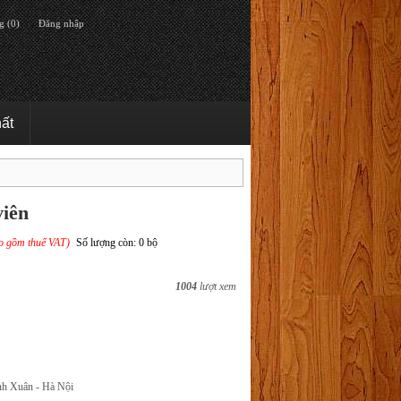
g (0)
Đăng nhập
hất
viên
o gồm thuế VAT)
Số lượng còn: 0 bộ
1004
lượt xem
nh Xuân - Hà Nội